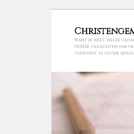
Spring
naar
de
Christenge
primaire
Want Ik weet, welke geda
inhoud
HEREN, gedachten van vre
toekomst te geven. (Jerermi