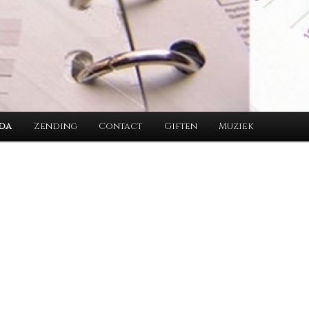
da
Zending
Contact
Giften
Muziek