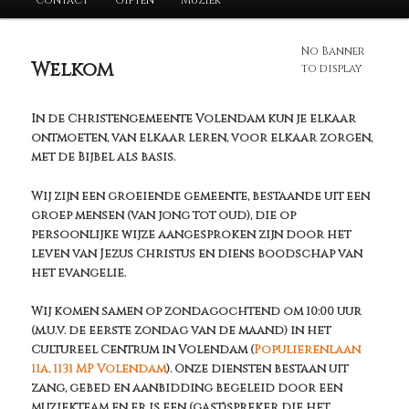
No Banner
Welkom
to display
In de Christengemeente Volendam kun je elkaar
ontmoeten, van elkaar leren, voor elkaar zorgen,
met de Bijbel als basis.
Wij zijn een groeiende gemeente, bestaande uit een
groep mensen (van jong tot oud), die op
persoonlijke wijze aangesproken zijn door het
leven van Jezus Christus en diens boodschap van
het evangelie.
Wij komen samen op zondagochtend om 10:00 uur
(m.u.v. de eerste zondag van de maand) in het
Cultureel Centrum in Volendam (
Populierenlaan
11a, 1131 MP Volendam
). Onze diensten bestaan uit
zang, gebed en aanbidding begeleid door een
muziekteam en er is een (gast)spreker die het