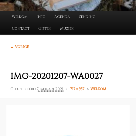
Hoofdmenu
Welkom
Info
Agenda
Zending
Contact
Giften
Muziek
Afbeeldingsnavigatie
← Vorige
IMG-20201207-WA0027
Gepubliceerd
7 januari 2021
op
717 × 957
in
Welkom