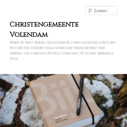
Spring
naar
Zoe
de
primaire
Christengemeente
inhoud
Volendam
Want Ik weet, welke gedachten Ik over u koester, luidt het
woord des HEREN, gedachten van vrede en niet van
onheil, om u een hoopvolle toekomst te geven. (Jerermia.
29:11)